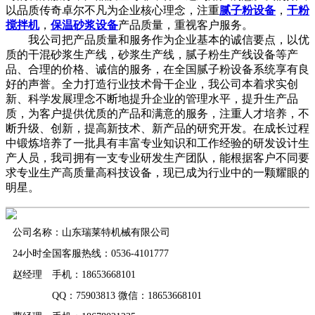
以品质传奇卓尔不凡为企业核心理念，注重
腻子粉设备
，
干粉
搅拌机
，
保温砂浆设备
产品质量，重视客户服务。
我公司把产品质量和服务作为企业基本的诚信要点，以优
质的干混砂浆生产线，砂浆生产线，腻子粉生产线设备等产
品、合理的价格、诚信的服务，在全国腻子粉设备系统享有良
好的声誉。全力打造行业技术骨干企业，我公司本着求实创
新、科学发展理念不断地提升企业的管理水平，提升生产品
质，为客户提供优质的产品和满意的服务，注重人才培养，不
断升级、创新，提高新技术、新产品的研究开发。在成长过程
中锻炼培养了一批具有丰富专业知识和工作经验的研发设计生
产人员，我司拥有一支专业研发生产团队，能根据客户不同要
求专业生产高质量高科技设备，现已成为行业中的一颗耀眼的
明星。
公司名称：山东瑞莱特机械有限公司
24小时全国客服热线：0536-4101777
赵经理 手机：18653668101
QQ：75903813 微信：18653668101