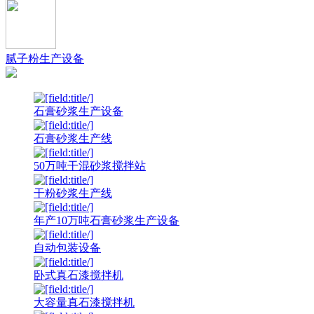
腻子粉生产设备
石膏砂浆生产设备
石膏砂浆生产线
50万吨干混砂浆搅拌站
干粉砂浆生产线
年产10万吨石膏砂浆生产设备
自动包装设备
卧式真石漆搅拌机
大容量真石漆搅拌机