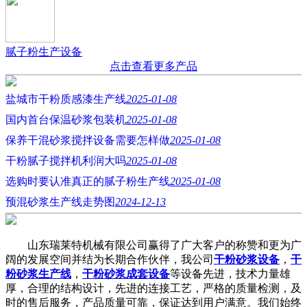
腻子粉生产设备
点击查看更多产品
盐城市干粉质感漆生产线
2025-01-08
国内首台保温砂浆包装机
2025-01-08
保养干混砂浆搅拌设备需要怎样做
2025-01-08
干粉腻子搅拌机利润大吗
2025-01-08
选购时要认准真正的腻子粉生产线
2025-01-08
预混砂浆生产线走势图
2024-12-13
山东瑞莱特机械有限公司赢得了广大客户的称赞和更为广
阔的发展空间并结为长期合作伙伴，我公司
干粉砂浆设备
，
干
粉砂浆生产线
，
干粉砂浆成套设备
等设备先进，技术力量雄
厚，合理的结构设计，先进的连接工艺，严格的质量检测，及
时的售后服务，产品质量可靠，保证达到用户满意。我们始终