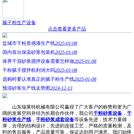
腻子粉生产设备
点击查看更多产品
盐城市干粉质感漆生产线
2025-01-08
国内首台保温砂浆包装机
2025-01-08
保养干混砂浆搅拌设备需要怎样做
2025-01-08
干粉腻子搅拌机利润大吗
2025-01-08
选购时要认准真正的腻子粉生产线
2025-01-08
预混砂浆生产线走势图
2024-12-13
山东瑞莱特机械有限公司赢得了广大客户的称赞和更为广
阔的发展空间并结为长期合作伙伴，我公司
干粉砂浆设备
，
干
粉砂浆生产线
，
干粉砂浆成套设备
等设备先进，技术力量雄
厚，合理的结构设计，先进的连接工艺，严格的质量检测，及
时的售后服务，产品质量可靠，保证达到用户满意。我们始终