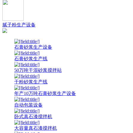
腻子粉生产设备
石膏砂浆生产设备
石膏砂浆生产线
50万吨干混砂浆搅拌站
干粉砂浆生产线
年产10万吨石膏砂浆生产设备
自动包装设备
卧式真石漆搅拌机
大容量真石漆搅拌机