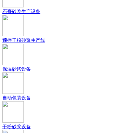
石膏砂浆生产设备
预拌干粉砂浆生产线
保温砂浆设备
自动包装设备
干粉砂浆设备