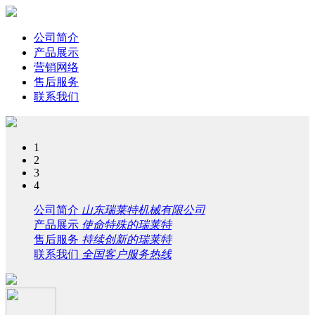
公司简介
产品展示
营销网络
售后服务
联系我们
1
2
3
4
公司简介
山东瑞莱特机械有限公司
产品展示
使命特殊的瑞莱特
售后服务
持续创新的瑞莱特
联系我们
全国客户服务热线