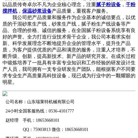
以品质传奇卓尔不凡为企业核心理念，注重
腻子粉设备
，
干粉
搅拌机
，
保温砂浆设备
产品质量，重视客户服务。
我公司把产品质量和服务作为企业基本的诚信要点，以优
质的干混砂浆生产线，砂浆生产线，腻子粉生产线设备等产
品、合理的价格、诚信的服务，在全国腻子粉设备系统享有良
好的声誉。全力打造行业技术骨干企业，我公司本着求实创
新、科学发展理念不断地提升企业的管理水平，提升生产品
质，为客户提供优质的产品和满意的服务，注重人才培养，不
断升级、创新，提高新技术、新产品的研究开发。在成长过程
中锻炼培养了一批具有丰富专业知识和工作经验的研发设计生
产人员，我司拥有一支专业研发生产团队，能根据客户不同要
求专业生产高质量高科技设备，现已成为行业中的一颗耀眼的
明星。
公司名称：山东瑞莱特机械有限公司
24小时全国客服热线：0536-4101777
赵经理 手机：18653668101
QQ：75903813 微信：18653668101