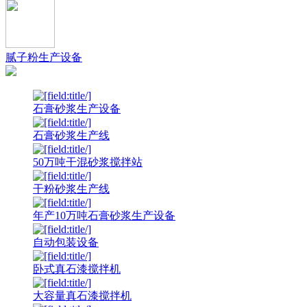
腻子粉生产设备
石膏砂浆生产设备
石膏砂浆生产线
50万吨干混砂浆搅拌站
干粉砂浆生产线
年产10万吨石膏砂浆生产设备
自动包装设备
卧式真石漆搅拌机
大容量真石漆搅拌机