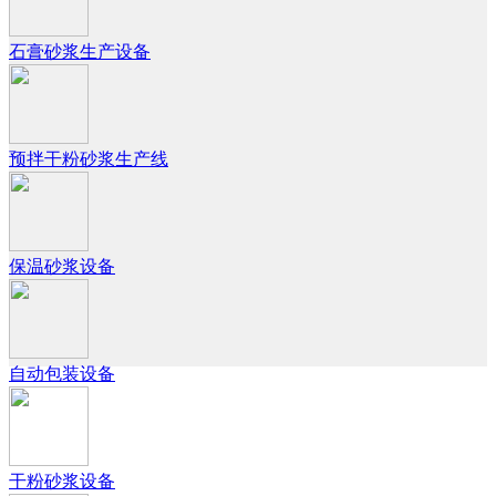
石膏砂浆生产设备
预拌干粉砂浆生产线
保温砂浆设备
自动包装设备
干粉砂浆设备