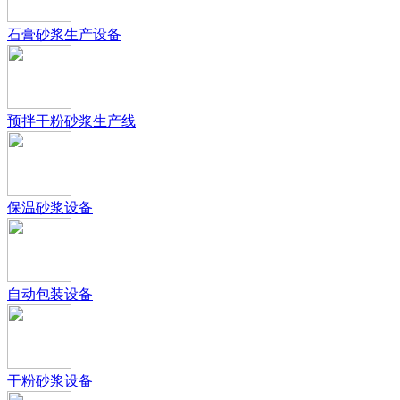
石膏砂浆生产设备
预拌干粉砂浆生产线
保温砂浆设备
自动包装设备
干粉砂浆设备