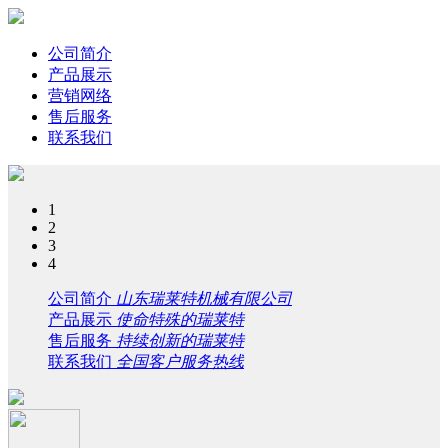
公司简介
产品展示
营销网络
售后服务
联系我们
1
2
3
4
公司简介
山东瑞莱特机械有限公司
产品展示
使命特殊的瑞莱特
售后服务
持续创新的瑞莱特
联系我们
全国客户服务热线