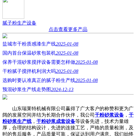
腻子粉生产设备
点击查看更多产品
盐城市干粉质感漆生产线
2025-01-08
国内首台保温砂浆包装机
2025-01-08
保养干混砂浆搅拌设备需要怎样做
2025-01-08
干粉腻子搅拌机利润大吗
2025-01-08
选购时要认准真正的腻子粉生产线
2025-01-08
预混砂浆生产线走势图
2024-12-13
山东瑞莱特机械有限公司赢得了广大客户的称赞和更为广
阔的发展空间并结为长期合作伙伴，我公司
干粉砂浆设备
，
干
粉砂浆生产线
，
干粉砂浆成套设备
等设备先进，技术力量雄
厚，合理的结构设计，先进的连接工艺，严格的质量检测，及
时的售后服务，产品质量可靠，保证达到用户满意。我们始终