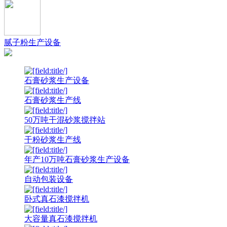
腻子粉生产设备
石膏砂浆生产设备
石膏砂浆生产线
50万吨干混砂浆搅拌站
干粉砂浆生产线
年产10万吨石膏砂浆生产设备
自动包装设备
卧式真石漆搅拌机
大容量真石漆搅拌机