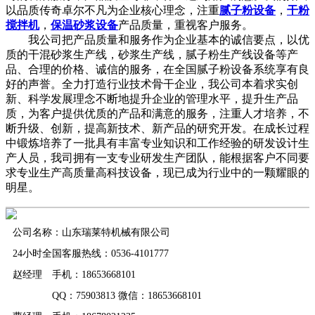
以品质传奇卓尔不凡为企业核心理念，注重
腻子粉设备
，
干粉
搅拌机
，
保温砂浆设备
产品质量，重视客户服务。
我公司把产品质量和服务作为企业基本的诚信要点，以优
质的干混砂浆生产线，砂浆生产线，腻子粉生产线设备等产
品、合理的价格、诚信的服务，在全国腻子粉设备系统享有良
好的声誉。全力打造行业技术骨干企业，我公司本着求实创
新、科学发展理念不断地提升企业的管理水平，提升生产品
质，为客户提供优质的产品和满意的服务，注重人才培养，不
断升级、创新，提高新技术、新产品的研究开发。在成长过程
中锻炼培养了一批具有丰富专业知识和工作经验的研发设计生
产人员，我司拥有一支专业研发生产团队，能根据客户不同要
求专业生产高质量高科技设备，现已成为行业中的一颗耀眼的
明星。
公司名称：山东瑞莱特机械有限公司
24小时全国客服热线：0536-4101777
赵经理 手机：18653668101
QQ：75903813 微信：18653668101