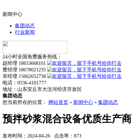
新闻中心
集团动态
行业新闻
24小时全国免费服务热线：
赵经理 18653668101
曹经理 18678021235
宋经理 15662652758
电话：
0536-4101777
地址：
山东安丘市大汶河经济开发区
集团动态
您当前所在的位置：
网站首页
»
新闻中心
»
集团动态
预拌砂浆混合设备优质生产商
发布时间：2024-04-26 点击率：873