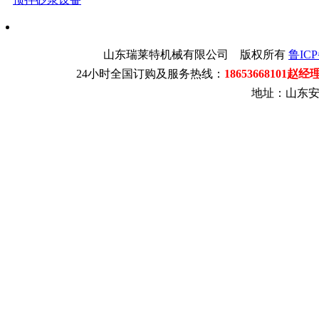
山东瑞莱特机械有限公司 版权所有
鲁ICP
24小时全国订购及服务热线：
18653668101赵经
地址：山东