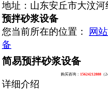
地址：
山东安丘市大汶河
预拌砂浆设备
您当前所在的位置：
网站
备
简易预拌砂浆设备
购买咨询：
15624212888
（
详细介绍